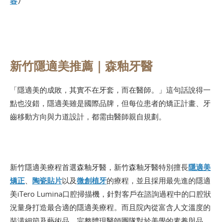
容
〉
新竹隱適美推薦｜森釉牙醫
「隱適美的成敗，其實不在牙套，而在醫師。」這句話說得一
點也沒錯，隱適美雖是國際品牌，但每位患者的矯正計畫、牙
齒移動方向與力道設計，都需由醫師親自規劃。
新竹隱適美療程首選森釉牙醫，新竹森釉牙醫特別擅長
隱適美
矯正
、
陶瓷貼片
以及
微創植牙
的療程，並且採用最先進的隱適
美iTero Lumina口腔掃描機，針對客戶在諮詢過程中的口腔狀
況量身打造最合適的隱適美療程。而且院內從富含人文溫度的
裝潢細節及藝術品，完整體現醫師團隊對於美學的素養與品