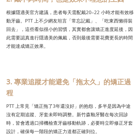
根據隱適美官方建議，患者每天需配戴20–22 小時才能有效移
動牙齒。PTT 上不少網友坦言「常忘記戴」、「吃東西懶得裝
回去」，這些看似很小的習慣，其實都會讓矯正進度延後，因
此需要認真進行隱適美的佩戴，否則最後需要花費更長的時間
才能達成矯正效果。
3. 專業追蹤才能避免「拖太久」的矯正過
程
PTT 上常見「矯正拖了3年還沒好」的抱怨，多半是因為中途
沒有定期追蹤、牙套未即時調整。新竹森釉牙醫在每次回診
時，皆會透過口掃機檢查牙齒移動軌跡，必要時立即修正牙套
設計，確保每一階段的矯正力道都正確到位。