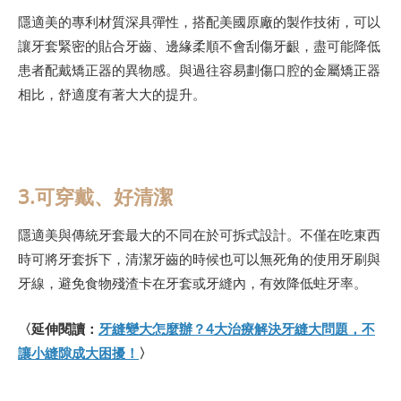
隱適美的專利材質深具彈性，搭配美國原廠的製作技術，可以
讓牙套緊密的貼合牙齒、邊緣柔順不會刮傷牙齦，盡可能降低
患者配戴矯正器的異物感。與過往容易劃傷口腔的金屬矯正器
相比，舒適度有著大大的提升。
3.可穿戴、好清潔
隱適美與傳統牙套最大的不同在於可拆式設計。不僅在吃東西
時可將牙套拆下，清潔牙齒的時候也可以無死角的使用牙刷與
牙線，避免食物殘渣卡在牙套或牙縫內，有效降低蛀牙率。
〈延伸閱讀：
牙縫變大怎麼辦？4大治療解決牙縫大問題，不
讓小縫隙成大困擾！
〉