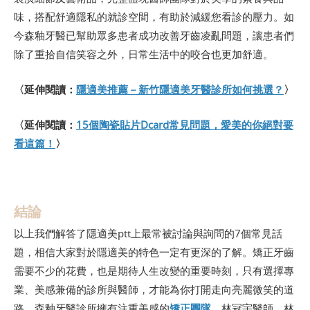
味，搭配舒適隱私的就診空間，有助於減緩您看診的壓力。如
今森釉牙醫已幫助眾多患者成功改善牙齒凌亂問題，讓患者們
除了重拾自信笑容之外，日常生活中的咬合也更加舒適。
〈延伸閱讀：
隱適美推薦－新竹隱適美牙醫診所如何挑選？
〉
〈延伸閱讀：
15個陶瓷貼片Dcard常見問題，愛美的你絕對要
看這篇！
〉
結論
以上我們解答了隱適美ptt上最常被討論與詢問的7個常見話
題，相信大家對於隱適美的特色一定有更深的了解。矯正牙齒
需要不少的花費，也是期待人生改變的重要時刻，只有選擇專
業、美感兼備的診所與醫師，才能為你打開走向亮麗微笑的道
路。森釉牙醫診所擁有注重美感的
矯正團隊
，林冠宇醫師、林