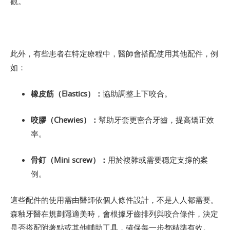
觀。
此外，有些患者在特定療程中，醫師會搭配使用其他配件，例
如：
橡皮筋（Elastics）：
協助調整上下咬合。
咬膠（Chewies）：
幫助牙套更密合牙齒，提高矯正效
率。
骨釘（Mini screw）：
用於複雜或需要穩定支撐的案
例。
這些配件的使用需由醫師依個人條件設計，不是人人都需要。
森釉牙醫在規劃隱適美時，會根據牙齒排列與咬合條件，決定
是否搭配附著點或其他輔助工具，確保每一步都精準有效。