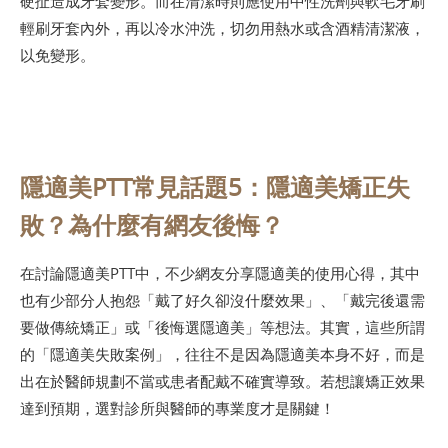
硬扯造成牙套變形。而在清潔時則應使用中性洗劑與軟毛牙刷
輕刷牙套內外，再以冷水沖洗，切勿用熱水或含酒精清潔液，
以免變形。
隱適美PTT常見話題5：隱適美矯正失
敗？為什麼有網友後悔？
在討論隱適美PTT中，不少網友分享隱適美的使用心得，其中
也有少部分人抱怨「戴了好久卻沒什麼效果」、「戴完後還需
要做傳統矯正」或「後悔選隱適美」等想法。其實，這些所謂
的「隱適美失敗案例」，往往不是因為隱適美本身不好，而是
出在於醫師規劃不當或患者配戴不確實導致。若想讓矯正效果
達到預期，選對診所與醫師的專業度才是關鍵！