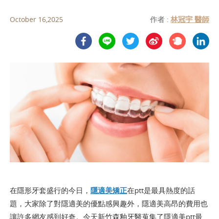
作者 :
林冠宇 醫師
October 16,2025
在隱形牙套盛行的今日，
隱適美矯正
在ptt是最具熱度的話
題，大家除了對隱適美的優點感興趣外，隱適美高昂的費用也
讓許多網友感到好奇。今天新竹森釉牙醫蒐集了隱適美ptt最