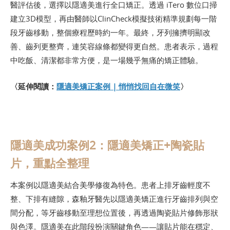
醫評估後，選擇以隱適美進行全口矯正。透過 iTero 數位口掃
建立3D模型，再由醫師以ClinCheck模擬技術精準規劃每一階
段牙齒移動，整個療程歷時約一年。最終，牙列擁擠明顯改
善、齒列更整齊，連笑容線條都變得更自然。患者表示，過程
中吃飯、清潔都非常方便，是一場幾乎無痛的矯正體驗。
〈延伸閱讀：
隱適美矯正案例 | 悄悄找回自在微笑
〉
隱適美成功案例2：隱適美矯正+陶瓷貼
片，重點全整理
本案例以隱適美結合美學修復為特色。患者上排牙齒輕度不
整、下排有縫隙，森釉牙醫先以隱適美矯正進行牙齒排列與空
間分配，等牙齒移動至理想位置後，再透過陶瓷貼片修飾形狀
與色澤。隱適美在此階段扮演關鍵角色——讓貼片能在穩定、