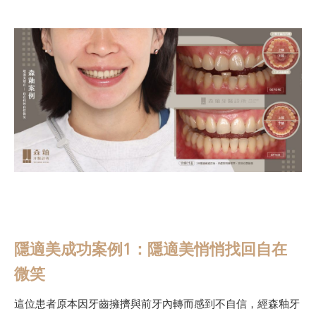
隱適美成功案例1：隱適美悄悄找回自在
微笑
這位患者原本因牙齒擁擠與前牙內轉而感到不自信，經森釉牙