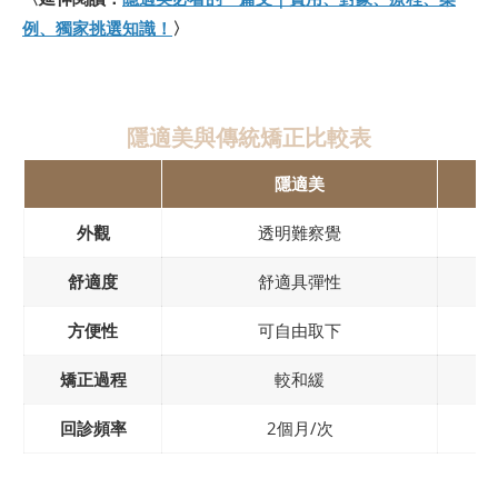
例、獨家挑選知識！
〉
隱適美與傳統矯正比較表
隱適美
外觀
透明難察覺
舒適度
舒適具彈性
方便性
可自由取下
矯正過程
較和緩
回診頻率
2個月/次