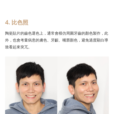
4. 比色照
陶瓷貼片的齒色選色上，通常會模仿周圍牙齒的顏色製作，此
外，也會考量病患的膚色、牙齦、嘴唇顏色，避免過度顯白導
致看起來突兀。