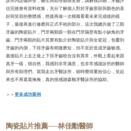
診所內設備齊全，醫生與助理都很友善，講解很詳細，牙齒評
估完後會有資料收集，充分了解個人對於牙齒形狀與顏色的喜
好與笑容的整體感，然後再做一次模擬看看未來完成後的樣
子，最後再進行修磨與正式手術的部分。這次我總共做了三顆
牙齒的陶瓷貼片，門牙兩顆跟一顆在門牙隔壁有點小缺角的牙
齒。門牙兩顆的貼片其實有點介於陶瓷貼片與全瓷冠，包覆到
牙齒的內側，下排牙齒有稍微磨短，但不至於造成牙齒敏感。
最後貼片上去之後上下排牙齒咬合沒有異常，外觀上看起來跟
真牙一樣，很自然，我感到非常滿意，也非常感謝診所的醫師
與所有助理們。當我走出牙醫診所，頓時覺得重拾信心，笑起
來也不再遮遮掩掩，真的很感謝森釉牙醫診所的協助。
＞＞
更多成功案例
陶瓷貼片推薦──林佳勳醫師