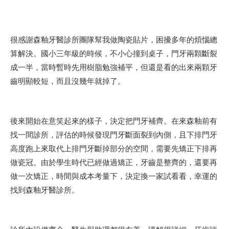
很感謝森釉牙醫診所團隊幫我做陶瓷貼片，困擾多年的煩惱總
算解決。國小三年級的時候，不小心撞到桌子，門牙兩顆斷裂
成一半，當時暫時先用樹脂勉強補平，但還是看的出來兩顆牙
齒明顯較短，而且沒幾年就掉了。
後來開始在意笑起來的樣子，決定把門牙補齊。在來森釉前有
找一間診所，評估的時候發現門牙斷面裂到內側，且下排門牙
高度跑上來取代上排門牙斷掉部分的空間，需要先矯正下排再
做瓷冠。由於學生時代已經做過矯正，牙齒是整齊的，還要再
做一次矯正，時間與成本考量下，決定換一家試看看，幸運的
找到森釉牙醫診所。