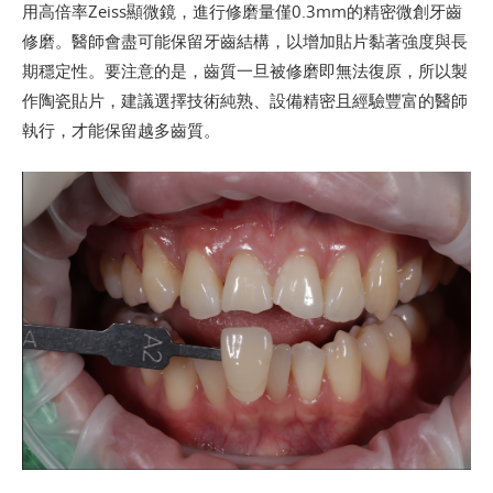
用高倍率Zeiss顯微鏡，進行修磨量僅0.3mm的精密微創牙齒
修磨。醫師會盡可能保留牙齒結構，以增加貼片黏著強度與長
期穩定性。要注意的是，齒質一旦被修磨即無法復原，所以製
作陶瓷貼片，建議選擇技術純熟、設備精密且經驗豐富的醫師
執行，才能保留越多齒質。