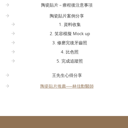
陶瓷貼片－療程後注意事項
陶瓷貼片案例分享
1. 資料收集
2. 笑容模擬 Mock up
3. 修磨完後牙齒照
4. 比色照
5. 完成追蹤照
王先生心得分享
陶瓷貼片推薦──林佳勳醫師