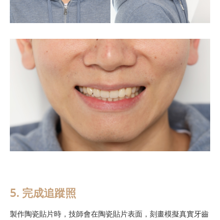
5. 完成追蹤照
製作陶瓷貼片時，技師會在陶瓷貼片表面，刻畫模擬真實牙齒