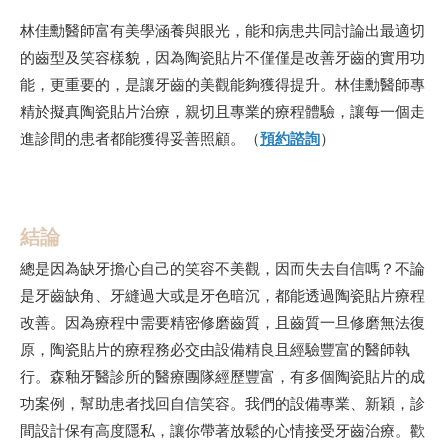
林佳勳醫師富有美學涵養與眼光，能和病患共同討論出最適切
的齒型及笑容樣貌，因為陶瓷貼片不僅僅是改善牙齒的實用功
能，更重要的，是讓牙齒的美觀能夠獲得提升。林佳勳醫師專
精於擬真陶瓷貼片治療，親切且專業的療程體驗，讓每一個走
進診間的患者都能獲得妥善照顧。（
預約諮詢
）
結論
總是因為缺牙擔心自己的笑容不美觀，因而失去自信嗎？不論
是牙齒缺角、牙縫過大或是牙色暗沉，都能透過陶瓷貼片療程
改善。因為療程中需要精密修磨齒質，且齒質一旦修磨無法復
原，陶瓷貼片的療程務必交由設備精良且經驗豐富的醫師執
行。森釉牙醫診所的醫療團隊經歷豐富，有多個陶瓷貼片的成
功案例，幫助患者找回自信笑容。我們的設備專業、新穎，診
間設計保有高度隱私，讓你帶著放鬆的心情接受牙齒治療。歡