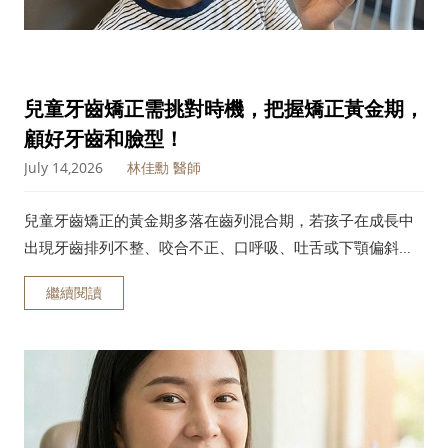
兒童牙齒矯正需挑對時機，把握矯正黃金期，
顧好牙齒和臉型！
July 14,2026
林佳勳 醫師
兒童牙齒矯正的黃金期多落在齒列混合期，若孩子在成長中
出現牙齒排列不整、咬合不正、口呼吸、吐舌或下顎偏斜等
情況，家長就應盡早讓醫師評估是否需要介入。本文將由森
繼續閱讀
釉牙醫完整說明兒童牙齒矯正的最佳時機、方式與注意事
項，協助家長規劃正確的矯正時程。