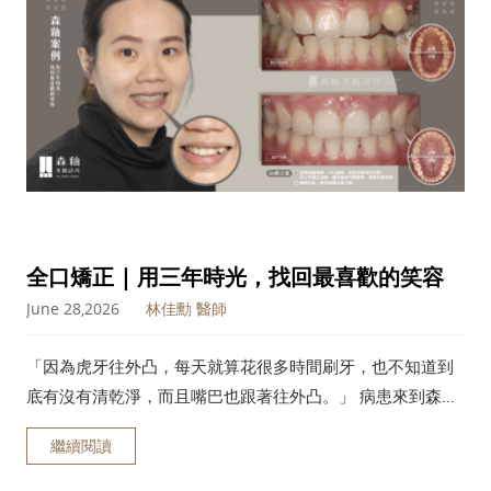
全口矯正 | 用三年時光，找回最喜歡的笑容
June 28,2026
林佳勳 醫師
「因為虎牙往外凸，每天就算花很多時間刷牙，也不知道到
底有沒有清乾淨，而且嘴巴也跟著往外凸。」 病患來到森釉
時，最困擾她的有兩件事，一是牙齒清潔不易，二是嘴唇往
繼續閱讀
外凸的問題。因為牙齒往外凸，清潔上有死角，明明很認真
清潔，有些地方就是刷不到，即使用牙線也卡來卡去