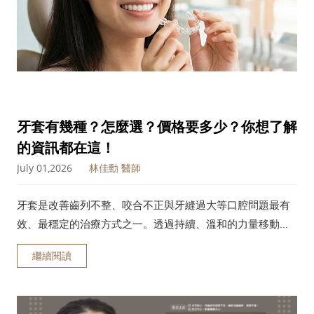
牙套有幾種？怎麼選？價格要多少？你想了解
的資訊都在這！
July 01,2026
林佳勳 醫師
牙套是改善齒列不整、咬合不正與牙縫過大等口腔問題最有
效、最穩定的治療方式之一。透過持續、溫和的力量移動牙
齒，不僅能提升咀嚼功能，也能改善臉型比例與笑容美觀。
繼續閱讀
本文將帶你了解牙套的原理、適合族群、常見種類、費用比
較、完整矯正流程與常見問題。