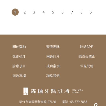
1
2
3
4
5
6
7
8
關於森釉
醫療團隊
聯絡我們
微創植牙
陶瓷貼片
隱適美矯正
診療項目
成功案例
常見問答
衛教專欄
聯絡我們
新竹市東區關新東路 276 號
電話 :
03-579-7858