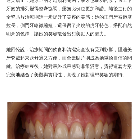
適美矯正，她原本的牙縫順利關閉，暴牙也成功內收，讓上下
牙齒的排列變得整齊協調，露齒比例也更加和諧。隨後進行的
全瓷貼片治療則進一步提升了笑容的美感：她的正門牙被適度
拉長，側門牙略微縮短，還保留了尖銳的虎牙特色，搭配自然
明亮的色澤，讓她的笑容散發出甜美動人的魅力。
她回憶說，治療期間的飲食和清潔完全沒有受到影響，隱適美
牙套戴起來既舒適又方便，而全瓷貼片則成為她重拾自信的關
鍵。治療結束後，她對最終成果感到非常滿意，覺得這套方案
完美地結合了美觀與實用性，實現了她對理想笑容的期待。