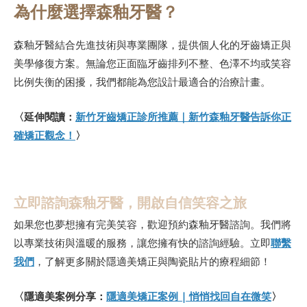
為什麼選擇森釉牙醫？
森釉牙醫結合先進技術與專業團隊，提供個人化的牙齒矯正與
美學修復方案。無論您正面臨牙齒排列不整、色澤不均或笑容
比例失衡的困擾，我們都能為您設計最適合的治療計畫。
〈延伸閱讀：
新竹牙齒矯正診所推薦｜新竹森釉牙醫告訴你正
確矯正觀念！
〉
立即諮詢森釉牙醫，開啟自信笑容之旅
如果您也夢想擁有完美笑容，歡迎預約森釉牙醫諮詢。我們將
以專業技術與溫暖的服務，讓您擁有快的諮詢經驗。立即
聯繫
我們
，了解更多關於隱適美矯正與陶瓷貼片的療程細節！
〈隱適美案例分享：
隱適美矯正案例 | 悄悄找回自在微笑
〉