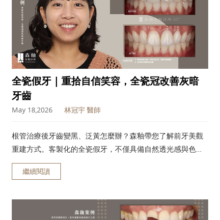
全瓷假牙 | 重拾自信笑容，全瓷冠改善灰暗
牙齒
May 18,2026
林冠宇 醫師
根管治療後牙齒變黑、泛黃怎麼辦？森釉帶您了解前牙美觀
重建方式。客製化的全瓷假牙，不僅具備自然透光感與色
澤，還能完美改善色差與暗沉，更能同時強化脆弱的齒質結
繼續閱讀
構。森釉專業醫師為您評估重建方案，解決門牙缺損與美觀
困擾，幫您重新找回自信笑容。