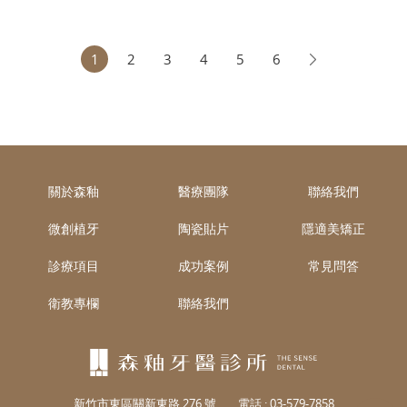
望幫助你重拾自信綻放笑容！
1
2
3
4
5
6
關於森釉
醫療團隊
聯絡我們
微創植牙
陶瓷貼片
隱適美矯正
診療項目
成功案例
常見問答
衛教專欄
聯絡我們
新竹市東區關新東路 276 號
電話 :
03-579-7858