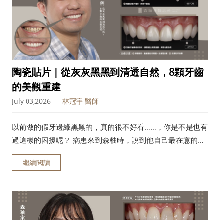
陶瓷貼片｜從灰灰黑黑到清透自然，8顆牙齒
的美觀重建
July 03,2026
林冠宇 醫師
以前做的假牙邊緣黑黑的，真的很不好看……，你是不是也有
過這樣的困擾呢？ 病患來到森釉時，說到他自己最在意的問
題就是牙齒黑黑髒髒的 ，由於他的兩顆前牙是以前做的假
繼續閱讀
牙，當時兩顆牙齒被連在一起，導致牙縫無法清潔，時間久
了，不只假牙與牙齦交界的邊緣變黑，底下的牙齒