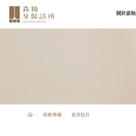
關於森釉
瓷牙貼片
衛教專欄