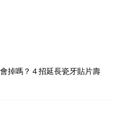
會掉嗎？４招延長瓷牙貼片壽