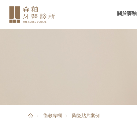
關於森釉
陶瓷貼片案例
衛教專欄