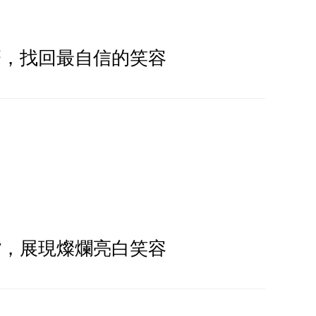
磨，找回最自信的笑容
嘴，展現燦爛亮⽩笑容