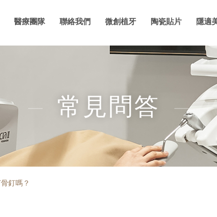
醫療團隊
聯絡我們
微創植牙
陶瓷貼片
隱適
常見問答
打骨釘嗎？