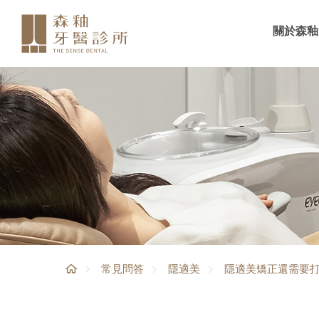
關於森釉
隱適美矯正還需要
常見問答
隱適美