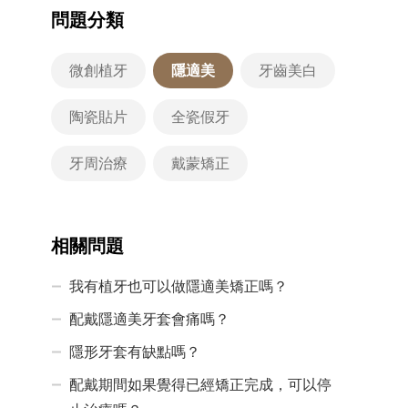
問題分類
微創植牙
隱適美
牙齒美白
陶瓷貼片
全瓷假牙
牙周治療
戴蒙矯正
相關問題
我有植牙也可以做隱適美矯正嗎？
配戴隱適美牙套會痛嗎？
隱形牙套有缺點嗎？
配戴期間如果覺得已經矯正完成，可以停