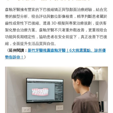
森釉牙醫擁有豐富的下巴後縮矯正與顎顏面治療經驗，結合完
整的臉型分析、咬合評估與數位影像檢查，精準判斷患者屬於
齒性或骨性下巴後縮。透過 3D 模擬與專業治療規劃，提供客
製化整合治療方案。森釉牙醫不只著重外觀改善，更重視咬合
功能與長期穩定性，協助患者在安全前提下，真正改善下巴後
縮，全面提升生活品質與自信。
〈延伸閱讀：
新竹牙醫推薦森釉牙醫｜6大挑選重點、診所優
勢告訴你！
〉