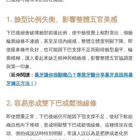
1. 臉型比例失衡、影響整體五官美感
下巴後縮會破壞臉部前後比例，使中臉視覺上相對突出，側臉
輪廓線條不連續，甚至呈現內縮感，整體立體度明顯下降。即
使眼鼻條件良好，也可能因下巴支撐不足而顯得臉型扁平、輪
廓模糊，讓人看起來缺乏精神與精緻感，影響整體五官協調度
與第一印象。
〈延伸閱讀：
暴牙讓你很顯嘴凸？專業牙醫分享暴牙原因與暴
牙矯正方法！
〉
2. 容易形成雙下巴或鬆弛線條
即使體重正常，下巴後縮仍可能因下顎支撐不足，使頦下軟組
織自然向下堆積，形成明顯雙下巴或鬆弛線條。這種情況在低
頭、側拍或說話時特別明顯，常讓人誤以為是肥胖或老化所