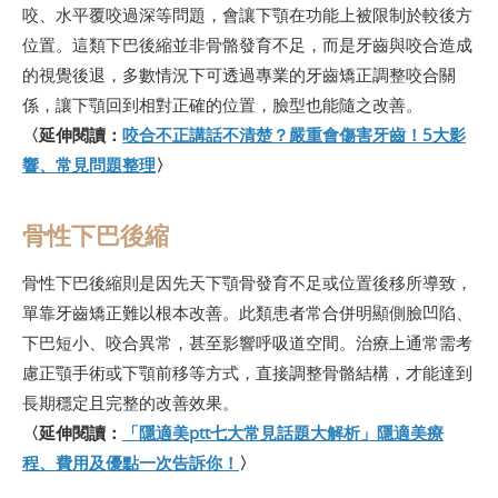
咬、水平覆咬過深等問題，會讓下顎在功能上被限制於較後方
位置。這類下巴後縮並非骨骼發育不足，而是牙齒與咬合造成
的視覺後退，多數情況下可透過專業的牙齒矯正調整咬合關
係，讓下顎回到相對正確的位置，臉型也能隨之改善。
〈延伸閱讀：
咬合不正講話不清楚？嚴重會傷害牙齒！5大影
響、常見問題整理
〉
骨性下巴後縮
骨性下巴後縮則是因先天下顎骨發育不足或位置後移所導致，
單靠牙齒矯正難以根本改善。此類患者常合併明顯側臉凹陷、
下巴短小、咬合異常，甚至影響呼吸道空間。治療上通常需考
慮正顎手術或下顎前移等方式，直接調整骨骼結構，才能達到
長期穩定且完整的改善效果。
〈延伸閱讀：
「隱適美ptt七大常見話題大解析」隱適美療
程、費用及優點一次告訴你！
〉