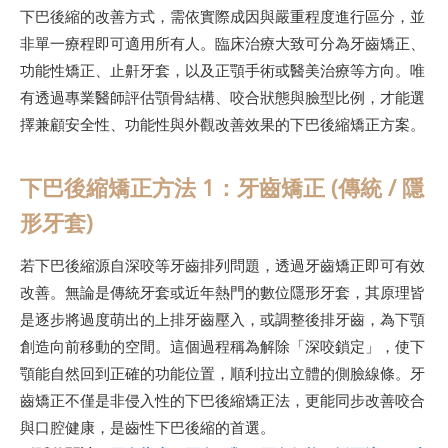
下巴後縮的改善方式，需依實際成因與嚴重程度進行區分，並
非單一療程即可適用所有人。臨床治療大致可分為牙齒矯正、
功能性矯正、止鼾牙套，以及正顎手術或醫美治療等方向。唯
有透過專業醫師評估顎骨結構、咬合狀態與臉型比例，才能選
擇兼顧安全性、功能性與外觀改善效果的下巴後縮矯正方案。
下巴後縮矯正方法 1：牙齒矯正 (傳統 / 隱
形牙套)
若下巴後縮源自深咬等牙齒排列問題，透過牙齒矯正即可有效
改善。無論是傳統牙套或近年熱門的數位隱形牙套，其原理皆
是逐步將過度萌出的上排牙齒壓入，或調整後排牙齒，為下顎
創造向前移動的空間。這個過程稱為解除「深咬鎖定」，使下
顎能自然回到正確的功能位置，順利拉出立體的側臉線條。牙
齒矯正不僅是非侵入性的下巴後縮矯正法，更能同步改善咬合
與口腔健康，是齒性下巴後縮的首選。