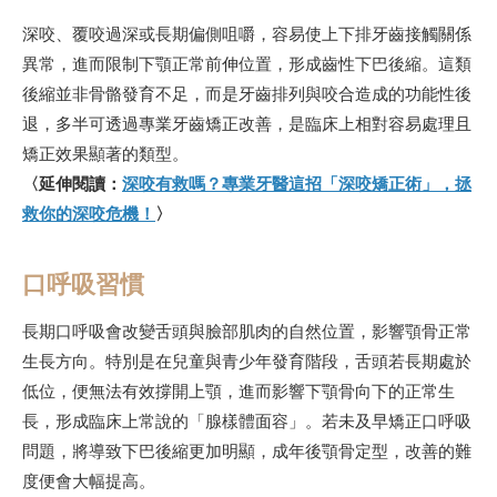
深咬、覆咬過深或長期偏側咀嚼，容易使上下排牙齒接觸關係
異常，進而限制下顎正常前伸位置，形成齒性下巴後縮。這類
後縮並非骨骼發育不足，而是牙齒排列與咬合造成的功能性後
退，多半可透過專業牙齒矯正改善，是臨床上相對容易處理且
矯正效果顯著的類型。
〈延伸閱讀：
深咬有救嗎？專業牙醫這招「深咬矯正術」，拯
救你的深咬危機！
〉
口呼吸習慣
長期口呼吸會改變舌頭與臉部肌肉的自然位置，影響顎骨正常
生長方向。特別是在兒童與青少年發育階段，舌頭若長期處於
低位，便無法有效撐開上顎，進而影響下顎骨向下的正常生
長，形成臨床上常說的「腺樣體面容」。若未及早矯正口呼吸
問題，將導致下巴後縮更加明顯，成年後顎骨定型，改善的難
度便會大幅提高。