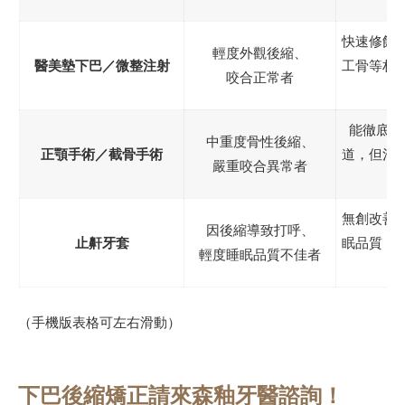
快速修飾
輕度外觀後縮、
醫美墊下巴／微整注射
工骨等材
咬合正常者
能徹底改
中重度骨性後縮、
正顎手術／截骨手術
道，但治
嚴重咬合異常者
無創改善
因後縮導致打呼、
止鼾牙套
眠品質，
輕度睡眠品質不佳者
（手機版表格可左右滑動）
下巴後縮矯正請來森釉牙醫諮詢！