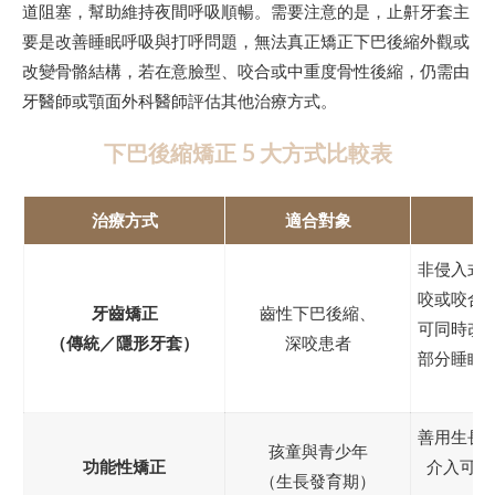
道阻塞，幫助維持夜間呼吸順暢。需要注意的是，止鼾牙套主
要是改善睡眠呼吸與打呼問題，無法真正矯正下巴後縮外觀或
改變骨骼結構，若在意臉型、咬合或中重度骨性後縮，仍需由
牙醫師或顎面外科醫師評估其他治療方式。
下巴後縮矯正 5 大方式比較表
治療方式
適合對象
特
非侵入式
咬或咬合
牙齒矯正
齒性下巴後縮、
可同時改
（傳統／隱形牙套）
深咬患者
部分睡眠
善用生長
孩童與青少年
功能性矯正
介入可免
（生長發育期）