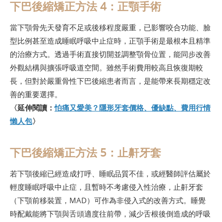
下巴後縮矯正方法 4：正顎手術
當下顎骨先天發育不足或後移程度嚴重，已影響咬合功能、臉
型比例甚至造成睡眠呼吸中止症時，正顎手術是最根本且精準
的治療方式。透過手術直接切開並調整顎骨位置，能同步改善
外觀結構與擴張呼吸道空間。雖然手術費用較高且恢復期較
長，但對於嚴重骨性下巴後縮患者而言，是能帶來長期穩定改
善的重要選擇。
〈延伸閱讀：
怕痛又愛美？隱形牙套價格、優缺點、費用行情
懶人包
〉
下巴後縮矯正方法 5：止鼾牙套
若下顎後縮已經造成打呼、睡眠品質不佳，或經醫師評估屬於
輕度睡眠呼吸中止症，且暫時不考慮侵入性治療，止鼾牙套
（下顎前移裝置，MAD）可作為非侵入式的改善方式。睡覺
時配戴能將下顎與舌頭適度往前帶，減少舌根後倒造成的呼吸