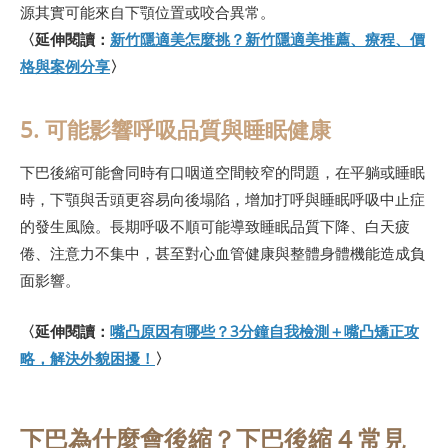
源其實可能來自下顎位置或咬合異常。
〈延伸閱讀：
新竹隱適美怎麼挑？新竹隱適美推薦、療程、價
格與案例分享
〉
5. 可能影響呼吸品質與睡眠健康
下巴後縮可能會同時有口咽道空間較窄的問題，在平躺或睡眠
時，下顎與舌頭更容易向後塌陷，增加打呼與睡眠呼吸中止症
的發生風險。長期呼吸不順可能導致睡眠品質下降、白天疲
倦、注意力不集中，甚至對心血管健康與整體身體機能造成負
面影響。
〈延伸閱讀：
嘴凸原因有哪些？3分鐘自我檢測＋嘴凸矯正攻
略，解決外貌困擾！
〉
下巴為什麼會後縮？下巴後縮 4 常見