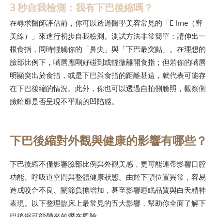
3 秒自我檢測：我有下巴後縮嗎？
在尋求醫師評估前，你可以透過醫學美容常見的「E-line（審
美線）」來進行初步自我檢測。測試方法非常簡單：請伸出一
根食指，同時輕觸你的「鼻尖」與「下巴最突點」。在理想的
臉部比例下，嘴唇應剛好碰到或輕微離開食指；但若你的嘴唇
明顯突出於食指，或是下巴與食指的距離甚遠，就代表可能存
在下巴後縮的情況。此外，你也可以透過自拍側臉照，觀察側
臉輪廓是否呈現不平順的凹陷感。
下巴後縮對外觀與健康的影響有哪些？
下巴後縮不僅影響臉部比例與外觀美感，更可能連帶影響口腔
功能、呼吸道空間與整體健康狀態。由於下顎位置異常，容易
造成咬合不良、關節負擔增加，甚至影響睡眠品質與白天精神
表現。以下整理臨床上最常見的五大影響，幫助你全面了解下
巴後縮可能帶來的潛在風險。