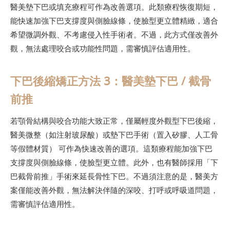
醫美墊下巴或填充療程可作為改善選項。此類療程恢復期短，
能快速加強下巴支撐度與側臉線條，使臉型更立體精緻，適合
希望微調外觀、不考慮侵入性手術者。不過，此方式僅改善外
觀，無法處理咬合或功能性問題，需審慎評估適用性。
下巴後縮矯正方法 3：醫美墊下巴 / 截骨
前推
若顎骨結構與咬合功能大致正常，僅屬輕度外觀型下巴後縮，
醫美微整（如注射玻尿酸）或墊下巴手術（置入矽膠、人工骨
等假體材質） 可作為快速改善的選項。這類療程能加強下巴
支撐度與側臉線條，使臉型更立體。此外，也有醫師採用「下
巴截骨前推」手術來延長骨性下巴。不過須注意的是，醫美方
案僅能改善外觀，無法解決伴隨的深咬、打呼或呼吸道問題，
需審慎評估適用性。