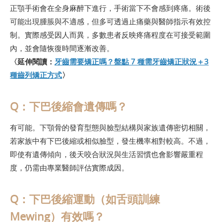
正顎手術會在全身麻醉下進行，手術當下不會感到疼痛。術後
可能出現腫脹與不適感，但多可透過止痛藥與醫師指示有效控
制。實際感受因人而異，多數患者反映疼痛程度在可接受範圍
內，並會隨恢復時間逐漸改善。
〈延伸閱讀：
牙齒需要矯正嗎？盤點 7 種需牙齒矯正狀況＋3
種齒列矯正方式
〉
Q：下巴後縮會遺傳嗎？
有可能。下顎骨的發育型態與臉型結構與家族遺傳密切相關，
若家族中有下巴後縮或相似臉型，發生機率相對較高。不過，
即使有遺傳傾向，後天咬合狀況與生活習慣也會影響嚴重程
度，仍需由專業醫師評估實際成因。
Q：下巴後縮運動（如舌頭訓練
Mewing）有效嗎？