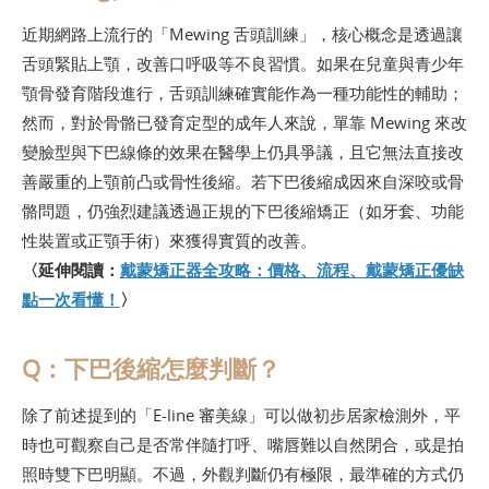
近期網路上流行的「Mewing 舌頭訓練」，核心概念是透過讓
舌頭緊貼上顎，改善口呼吸等不良習慣。如果在兒童與青少年
顎骨發育階段進行，舌頭訓練確實能作為一種功能性的輔助；
然而，對於骨骼已發育定型的成年人來說，單靠 Mewing 來改
變臉型與下巴線條的效果在醫學上仍具爭議，且它無法直接改
善嚴重的上顎前凸或骨性後縮。若下巴後縮成因來自深咬或骨
骼問題，仍強烈建議透過正規的下巴後縮矯正（如牙套、功能
性裝置或正顎手術）來獲得實質的改善。
〈延伸閱讀：
戴蒙矯正器全攻略：價格、流程、戴蒙矯正優缺
點一次看懂！
〉
Q：下巴後縮怎麼判斷？
除了前述提到的「E-line 審美線」可以做初步居家檢測外，平
時也可觀察自己是否常伴隨打呼、嘴唇難以自然閉合，或是拍
照時雙下巴明顯。不過，外觀判斷仍有極限，最準確的方式仍