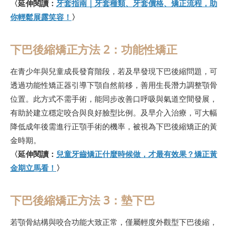
〈延伸閱讀：
牙套指南｜牙套種類、牙套價格、矯正流程，助
你輕鬆展露笑容！
〉
下巴後縮矯正方法 2：功能性矯正
在青少年與兒童成長發育階段，若及早發現下巴後縮問題，可
透過功能性矯正器引導下顎自然前移，善用生長潛力調整顎骨
位置。此方式不需手術，能同步改善口呼吸與氣道空間發展，
有助於建立穩定咬合與良好臉型比例。及早介入治療，可大幅
降低成年後需進行正顎手術的機率，被視為下巴後縮矯正的黃
金時期。
〈延伸閱讀：
兒童牙齒矯正什麼時候做，才最有效果？矯正黃
金期立馬看！
〉
下巴後縮矯正方法 3：墊下巴
若顎骨結構與咬合功能大致正常，僅屬輕度外觀型下巴後縮，