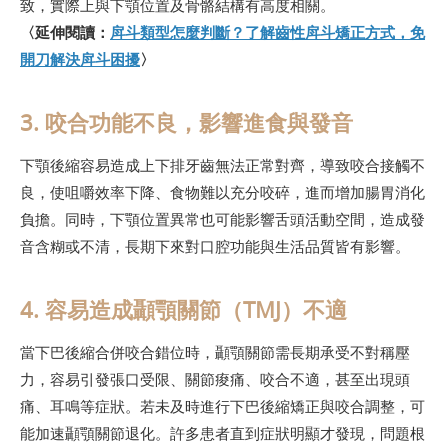
致，實際上與下顎位置及骨骼結構有高度相關。
〈延伸閱讀：
戽斗類型怎麼判斷？了解齒性戽斗矯正方式，免
開刀解決戽斗困擾
〉
3. 咬合功能不良，影響進食與發音
下顎後縮容易造成上下排牙齒無法正常對齊，導致咬合接觸不
良，使咀嚼效率下降、食物難以充分咬碎，進而增加腸胃消化
負擔。同時，下顎位置異常也可能影響舌頭活動空間，造成發
音含糊或不清，長期下來對口腔功能與生活品質皆有影響。
4. 容易造成顳顎關節（TMJ）不適
當下巴後縮合併咬合錯位時，顳顎關節需長期承受不對稱壓
力，容易引發張口受限、關節痠痛、咬合不適，甚至出現頭
痛、耳鳴等症狀。若未及時進行下巴後縮矯正與咬合調整，可
能加速顳顎關節退化。許多患者直到症狀明顯才發現，問題根