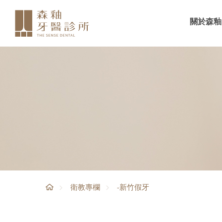
關於森釉
-新竹假牙
衛教專欄