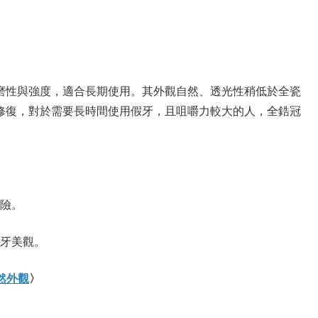
磨性與強度，適合長期使用。其外觀自然、透光性稍低於全瓷
修復，對於需要長時間使用假牙，且咀嚼力較大的人，全鋯冠
險。
牙美觀。
然外觀
〉