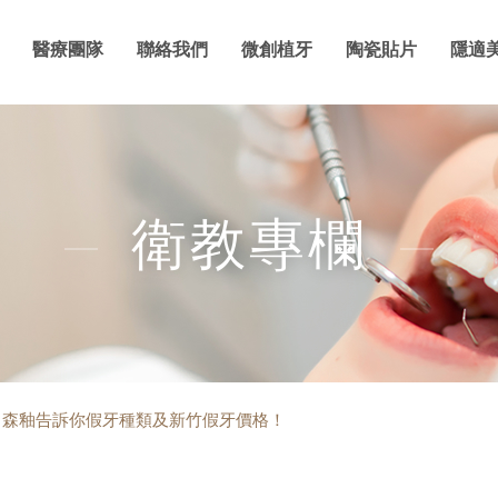
醫療團隊
聯絡我們
微創植牙
陶瓷貼片
隱適
衛教專欄
？森釉告訴你假牙種類及新竹假牙價格！