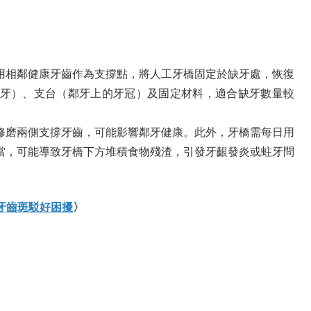
用相鄰健康牙齒作為支撐點，將人工牙橋固定於缺牙處，恢復
牙）、支台（鄰牙上的牙冠）及固定材料，適合缺牙數量較
修磨兩側支撐牙齒，可能影響鄰牙健康。此外，牙橋需每日用
當，可能導致牙橋下方堆積食物殘渣，引發牙齦發炎或蛀牙問
，牙齒斑駁好困擾
〉