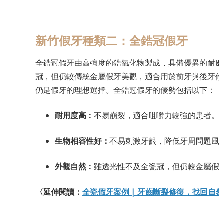
新竹假牙種類二：全鋯冠假牙
全鋯冠假牙由高強度的鋯氧化物製成，具備優異的耐
冠，但仍較傳統金屬假牙美觀，適合用於前牙與後牙
仍是假牙的理想選擇。全鋯冠假牙的優勢包括以下：
耐用度高：
不易崩裂，適合咀嚼力較強的患者。
生物相容性好：
不易刺激牙齦，降低牙周問題風
外觀自然：
雖透光性不及全瓷冠，但仍較金屬假
〈延伸閱讀：
全瓷假牙案例 | 牙齒斷裂修復，找回自