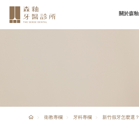
關於森釉
新竹假牙怎麼選
衛教專欄
牙科專欄