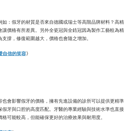
例如：假牙的材質是否來自德國或瑞士等高階品牌材料？高精
會讓價格有所差異。另外全瓷冠與全鋯冠因為製作工藝較為精
為支撐，修復範圍越大，價格也會隨之增加。
可愛自信的笑容
〉
容也會影響假牙的價格，擁有先進設備的診所可以提供更精準
保假牙與口腔的高度匹配。牙醫的專業經驗與技術水準也直接
價格可能較高，但能確保更好的治療效果與耐用度。