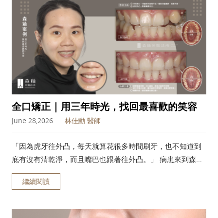
全口矯正 | 用三年時光，找回最喜歡的笑容
June 28,2026
林佳勳 醫師
「因為虎牙往外凸，每天就算花很多時間刷牙，也不知道到
底有沒有清乾淨，而且嘴巴也跟著往外凸。」 病患來到森釉
時，最困擾她的有兩件事，一是牙齒清潔不易，二是嘴唇往
繼續閱讀
外凸的問題。因為牙齒往外凸，清潔上有死角，明明很認真
清潔，有些地方就是刷不到，即使用牙線也卡來卡去