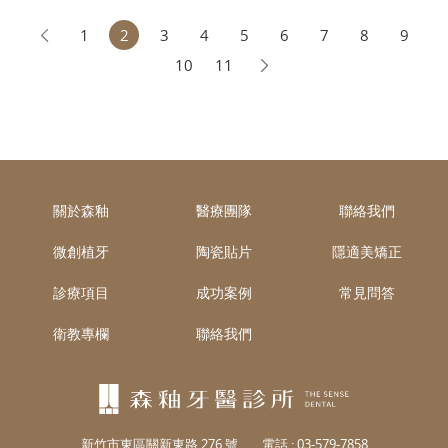
1
2
3
4
5
6
7
8
9
10
11
關於森釉
醫療團隊
聯絡我們
微創植牙
陶瓷貼片
隱適美矯正
診療項目
成功案例
常見問答
衛教專欄
聯絡我們
新竹市東區關新東路 276 號
電話 :
03-579-7858