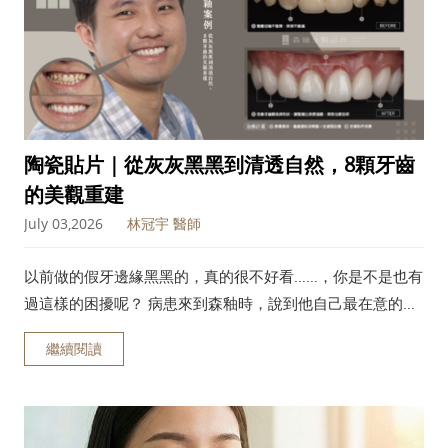
陶瓷貼片｜從灰灰黑黑到清透自然，8顆牙齒
的美觀重建
July 03,2026
林冠宇 醫師
以前做的假牙邊緣黑黑的，真的很不好看……，你是不是也有
過這樣的困擾呢？ 病患來到森釉時，說到他自己最在意的問
題就是牙齒黑黑髒髒的 ，由於他的兩顆前牙是以前做的假
繼續閱讀
牙，當時兩顆牙齒被連在一起，導致牙縫無法清潔，時間久
了，不只假牙與牙齦交界的邊緣變黑，底下的牙齒