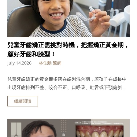
兒童牙齒矯正需挑對時機，把握矯正黃金期，
顧好牙齒和臉型！
July 14,2026
林佳勳 醫師
兒童牙齒矯正的黃金期多落在齒列混合期，若孩子在成長中
出現牙齒排列不整、咬合不正、口呼吸、吐舌或下顎偏斜等
情況，家長就應盡早讓醫師評估是否需要介入。本文將由森
繼續閱讀
釉牙醫完整說明兒童牙齒矯正的最佳時機、方式與注意事
項，協助家長規劃正確的矯正時程。