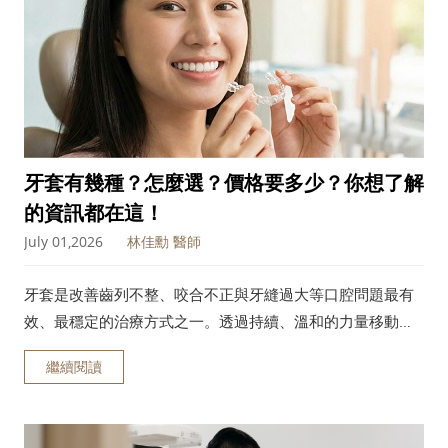
牙套有幾種？怎麼選？價格要多少？你想了解
的資訊都在這！
July 01,2026
林佳勳 醫師
牙套是改善齒列不整、咬合不正與牙縫過大等口腔問題最有
效、最穩定的治療方式之一。透過持續、溫和的力量移動牙
齒，不僅能提升咀嚼功能，也能改善臉型比例與笑容美觀。
繼續閱讀
本文將帶你了解牙套的原理、適合族群、常見種類、費用比
較、完整矯正流程與常見問題。