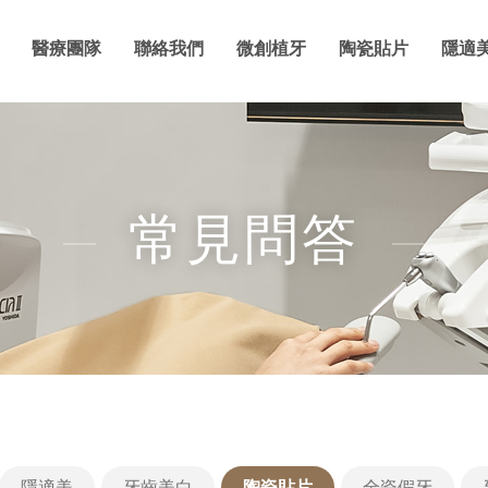
醫療團隊
聯絡我們
微創植牙
陶瓷貼片
隱適
常見問答
隱適美
牙齒美白
陶瓷貼片
全瓷假牙