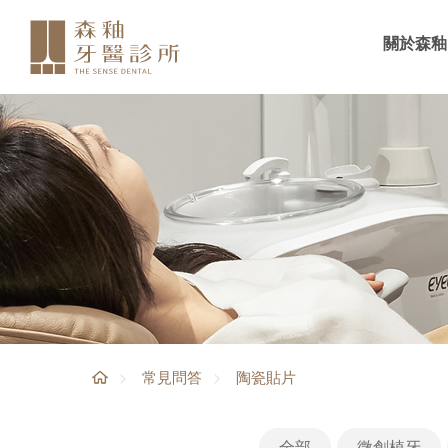
關於森釉
陶瓷貼片
常見問答
全部
微創植牙