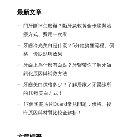
最新文章
門牙斷掉怎麼辦？斷牙急救黃金步驟與治
療方式、費用一次看
牙齒冷光美白是什麼？5分鐘搞懂流程、價
格、優缺點與效果
牙齒上為什麼有白點？牙醫帶你了解牙齒
鈣化原因與補救方法
牙齒美白價格多少？了解居家／牙醫診所
的10種美白方式！
17個陶瓷貼片Dcard常見問題，價格、後
悔原因與材質比較全解析！
文章標籤