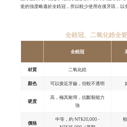
瓷的強度略遜於全鋯冠，所以較少使用在後牙區，以
全鋯冠、二氧化鋯全
全鋯冠
材質
二氧化鋯
顏色
可以接近牙齒，但較不透明
高，極其耐用，抗斷裂能力
硬度
強
中等，約 NT$20,000 -
較
價格