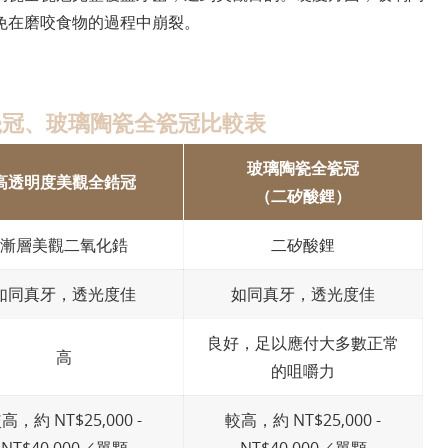
免在磨咬食物的過程中崩裂。
瓷冠、玻璃陶瓷全瓷冠比較表
玻璃陶瓷全瓷冠
高透明度美觀全鋯冠
（二矽酸鋰）
漸層美觀二氧化鋯
二矽酸鋰
如同真牙，透光度佳
如同真牙，透光度佳
良好，足以應付大多數正常
高
的咀嚼力
高，約 NT$25,000 -
較高，約 NT$25,000 -