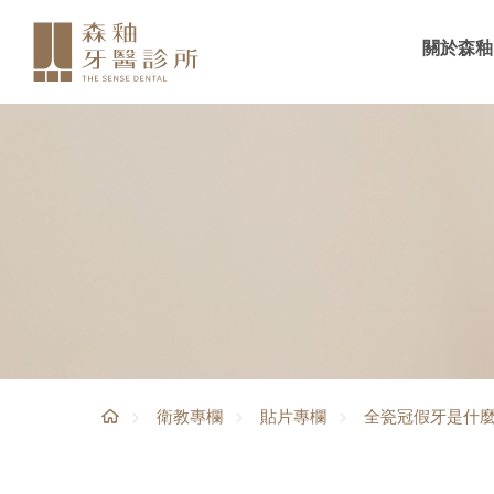
關於森釉
全瓷冠假牙是什
衛教專欄
貼片專欄