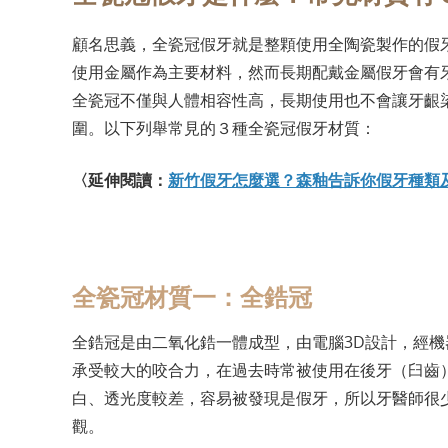
顧名思義，全瓷冠假牙就是整顆使用全陶瓷製作的假
使用金屬作為主要材料，然而長期配戴金屬假牙會有
全瓷冠不僅與人體相容性高，長期使用也不會讓牙齦
圍。以下列舉常見的３種全瓷冠假牙材質：
〈延伸閱讀：
新竹假牙怎麼選？森釉告訴你假牙種類
全瓷冠材質一：全鋯冠
全鋯冠是由二氧化鋯一體成型，由電腦3D設計，經
承受較大的咬合力，在過去時常被使用在後牙（臼齒
白、透光度較差，容易被發現是假牙，所以牙醫師很
觀。