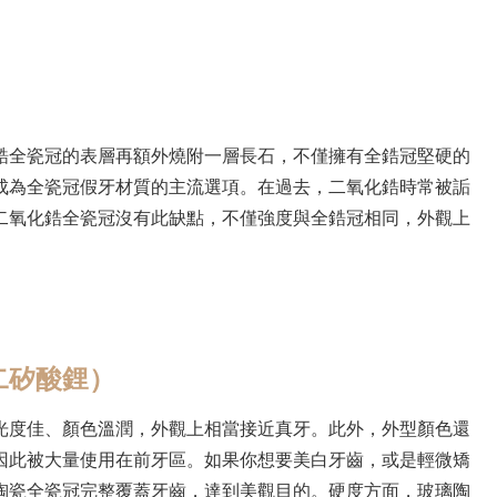
鋯全瓷冠的表層再額外燒附一層長石，不僅擁有全鋯冠堅硬的
成為全瓷冠假牙材質的主流選項。在過去，二氧化鋯時常被詬
二氧化鋯全瓷冠沒有此缺點，不僅強度與全鋯冠相同，外觀上
二矽酸鋰）
光度佳、顏色溫潤，外觀上相當接近真牙。此外，外型顏色還
因此被大量使用在前牙區。如果你想要美白牙齒，或是輕微矯
陶瓷全瓷冠完整覆蓋牙齒，達到美觀目的。硬度方面，玻璃陶