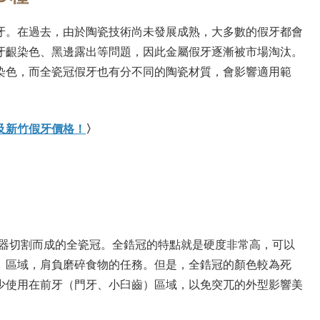
牙。在過去，由於陶瓷技術尚未發展成熟，大多數的假牙都會
牙齦染色、黑邊露出等問題，因此金屬假牙逐漸被市場淘汰。
染色，而全瓷冠假牙也有分不同的陶瓷材質，會影響適用範
及新竹假牙價格！
〉
機器切割而成的全瓷冠。全鋯冠的特點就是硬度非常高，可以
）區域，肩負磨碎食物的任務。但是，全鋯冠的顏色較為死
少使用在前牙（門牙、小臼齒）區域，以免突兀的外型影響美