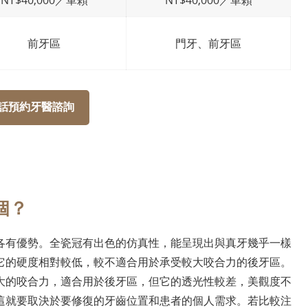
NT$40,000／單顆
NT$40,000／單顆
前牙區
門牙、前牙區
話預約牙醫諮詢
個？
各有優勢。全瓷冠有出色的仿真性，能呈現出與真牙幾乎一樣
它的硬度相對較低，較不適合用於承受較大咬合力的後牙區。
大的咬合力，適合用於後牙區，但它的透光性較差，美觀度不
這就要取決於要修復的牙齒位置和患者的個人需求。若比較注