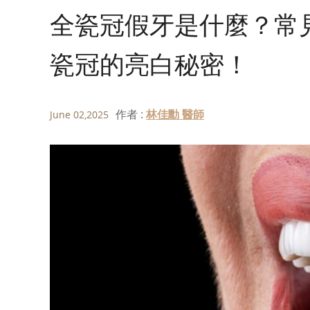
全瓷冠假牙是什麼？常
瓷冠的亮白秘密！
作者 :
林佳勳 醫師
June 02,2025