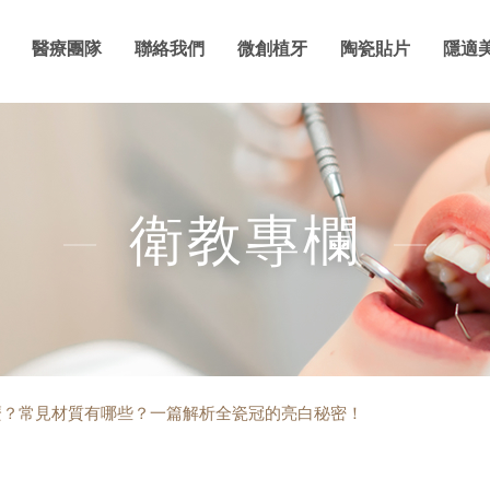
醫療團隊
聯絡我們
微創植牙
陶瓷貼片
隱適
衛教專欄
麼？常見材質有哪些？一篇解析全瓷冠的亮白秘密！