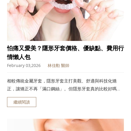
怕痛又愛美？隱形牙套價格、優缺點、費用行
情懶人包
February 03,2026
林佳勳 醫師
相較傳統金屬牙套，隱形牙套主打美觀、舒適與科技化矯
正，讓矯正不再「滿口鋼絲」。但隱形牙套真的比較好嗎？
價格為何落差這麼大？是否人人都適合？本文將從隱形牙套
繼續閱讀
的優缺點、費用組成與實際行情切入，幫助你在預算與效果
之間，做出最適合自己的矯正選擇。