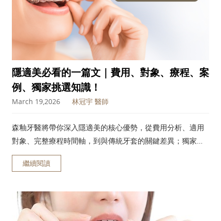
隱適美必看的一篇文｜費用、對象、療程、案
例、獨家挑選知識！
March 19,2026
林冠宇 醫師
森釉牙醫將帶你深入隱適美的核心優勢，從費用分析、適用
對象、完整療程時間軸，到與傳統牙套的關鍵差異；獨家揭
露挑選隱適美診所的3大黃金準則，還分享矯正案例前後對
繼續閱讀
比！無論你正在猶豫或已決定好矯正，這篇隱適美必看的一
篇文都將成為你最有力的決策夥伴！