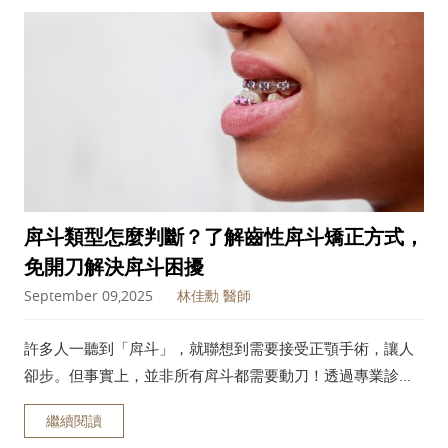
戽斗類型怎麼判斷？了解齒性戽斗矯正方式，
免開刀解決戽斗困擾
September 09,2025
林佳勳 醫師
許多人一聽到「戽斗」，就聯想到需要接受正顎手術，讓人
卻步。但事實上，並非所有戽斗都需要動刀！透過專業診斷
與評估，有些戽斗類型是可以透過矯正治療有效改善的。本
繼續閱讀
文將帶你深入了解戽斗的成因與類型，並介紹齒性戽斗的矯