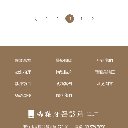
正方式，讓你找回自信笑容，免於手術困擾！
1
2
3
4
關於森釉
醫療團隊
聯絡我們
微創植牙
陶瓷貼片
隱適美矯正
診療項目
成功案例
常見問答
衛教專欄
聯絡我們
新竹市東區關新東路 276 號
電話 :
03-579-7858