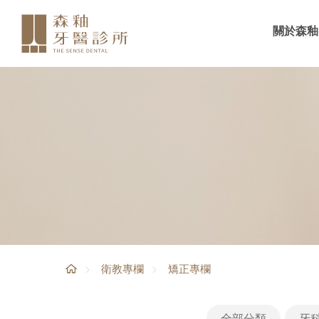
關於森釉
矯正專欄
衛教專欄
全部分類
牙