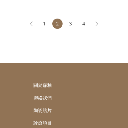
1
2
3
4
關於森釉
聯絡我們
陶瓷貼片
診療項目