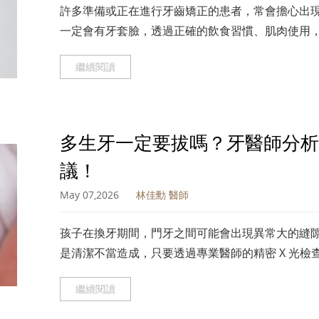
許多準備或正在進行牙齒矯正的患者，常會擔心出
一定會有牙套臉，透過正確的飲食習慣、肌肉使用
關鍵方法，並搭配專業牙醫師的協助，就能安心完
繼續閱讀
多生牙一定要拔嗎？牙醫師分析
議！
May 07,2026
林佳勳 醫師
孩子在換牙期間，門牙之間可能會出現異常大的縫
是清潔不當造成，只要透過專業醫師的精密 X 光
利恢復正常的齒列發展，守護牙齒整齊與口腔健康
繼續閱讀