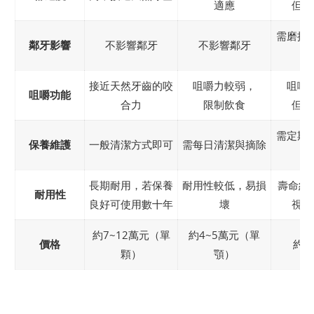
適應
但依
需磨損
鄰牙影響
不影響鄰牙
不影響鄰牙
接近天然牙齒的咬
咀嚼力較弱，
咀嚼
咀嚼功能
合力
限制飲食
但不
需定期
保養維護
一般清潔方式即可
需每日清潔與摘除
長期耐用，若保養
耐用性較低，易損
壽命約1
耐用性
良好可使用數十年
壞
視保
約7~12萬元（單
約4~5萬元（單
價格
約3
顆）
顎）