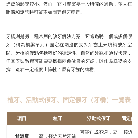
造成的影響較小。然而，它可能需要一段時間的適應，並且在
咀嚼和說話時可能不如固定假牙穩定。
牙橋則是另一種常用的缺牙解決方案，它通過將一個或多個假
牙（稱為橋梁單元）固定在兩邊的支持牙齒上來填補缺牙空
間。牙橋的優點包括較好的穩定性、自然的外觀和過程快速，
但其安裝過程可能需要磨損兩側健康的牙齒，以作為橋梁的支
撐，這在一定程度上犧牲了原有牙齒的結構。
植牙、活動式假牙、固定假牙（牙橋）一覽表
項目
植牙
活動式假牙
固定假
可能造成不適，需
接近天
舒適度
高，接近天然牙齒