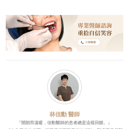
林佳勳 醫師
『開朗而溫暖，佳勳醫師的患者總是這樣回饋。』