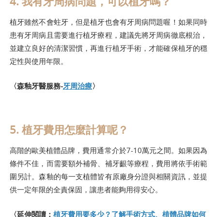
4. 我有牙周病問題，可以植牙嗎？
植牙雖然不會蛀牙，但是植牙也會有牙周病問題喔！如果同時
患有牙周病且需要進行植牙療程，建議先將牙周病徹底根治，
並建立良好的清潔習慣，再進行植牙手術，才能確保植牙的穩
定性與使用年限。
〈森釉牙醫服務-
牙周治療
〉
5. 植牙費用怎麼計算呢？
高階的歐美植體品牌，費用通常介於7-10萬元之間。如果因為
條件不佳，而需要額外補骨、補牙齦等療程，費用將依手術範
圍另計。森釉的每一支植體皆有原廠身分證與相關資訊，並提
供一定年限的全責保固，讓患者能夠用得安心。
〈延伸閱讀：
植牙費用要多少？了解手術方式、植體品牌如何