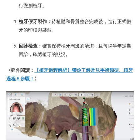
行微創植牙。
植牙假牙製作：
待植體和骨質整合完成後，進行正式假
牙的印模與裝戴。
回診檢查：
確實保持植牙周邊的清潔，且每隔半年定期
回診，確認植牙的狀況。
〈延伸閱讀：
【植牙過程解析】帶你了解常見手術類型、植牙
過程５步驟！
〉