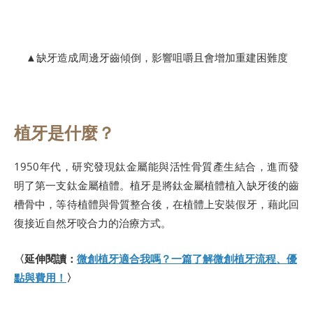
▲缺牙造成周邊牙齒傾倒，影響咀嚼且會增加重建困難度
植牙是什麼？
1950年代，研究發現鈦金屬能與活性骨質產生結合，進而發
明了第一支鈦金屬植體。植牙是將鈦金屬植體植入缺牙後的齒
槽骨中，等待植體與骨質整合後，在植體上安裝假牙，藉此回
復接近自然牙咬合力的治療方式。
〈延伸閱讀：
微創植牙適合我嗎？一篇了解微創植牙流程、優
點與費用！
〉