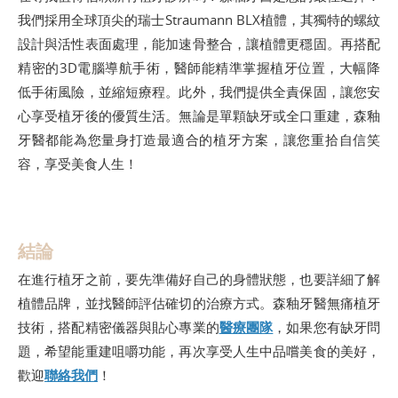
我們採用全球頂尖的瑞士Straumann BLX植體，其獨特的螺紋
設計與活性表面處理，能加速骨整合，讓植體更穩固。再搭配
精密的3D電腦導航手術，醫師能精準掌握植牙位置，大幅降
低手術風險，並縮短療程。此外，我們提供全責保固，讓您安
心享受植牙後的優質生活。無論是單顆缺牙或全口重建，森釉
牙醫都能為您量身打造最適合的植牙方案，讓您重拾自信笑
容，享受美食人生！
結論
在進行植牙之前，要先準備好自己的身體狀態，也要詳細了解
植體品牌，並找醫師評估確切的治療方式。森釉牙醫無痛植牙
技術，搭配精密儀器與貼心專業的
醫療團隊
，如果您有缺牙問
題，希望能重建咀嚼功能，再次享受人生中品嚐美食的美好，
歡迎
聯絡我們
！