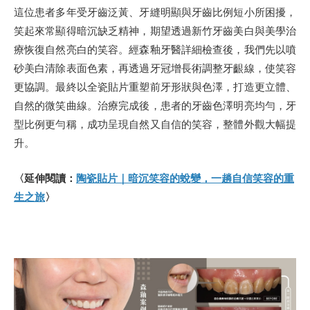
這位患者多年受牙齒泛黃、牙縫明顯與牙齒比例短小所困擾，
笑起來常顯得暗沉缺乏精神，期望透過新竹牙齒美白與美學治
療恢復自然亮白的笑容。經森釉牙醫詳細檢查後，我們先以噴
砂美白清除表面色素，再透過牙冠增長術調整牙齦線，使笑容
更協調。最終以全瓷貼片重塑前牙形狀與色澤，打造更立體、
自然的微笑曲線。治療完成後，患者的牙齒色澤明亮均勻，牙
型比例更勻稱，成功呈現自然又自信的笑容，整體外觀大幅提
升。
〈延伸閱讀：
陶瓷貼片｜暗沉笑容的蛻變，一趟自信笑容的重
生之旅
〉