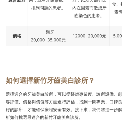
適合族群
果，或有牙齒形狀、
群，以及大部分因
食、抽
排列問題的患者。
內在因素而造成牙
素導致
齒染色的患者。
一顆牙
價格
12000~20,000元
5,000~
20,000~35,000元
如何選擇新竹牙齒美白診所？
選擇適合的牙齒美白診所，可以從醫師專業度、診所設備、顧
客評價、價格與價值等方面進行評估，找到一間專業、口碑良
好的診所，才能確保療程安全有效。接下來，我們將進一步解
析如何挑選最適合的新竹牙齒美白診所。