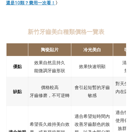
還是10顆？費用一次看！
〉
新竹牙齒美白種類價格一覽表
陶瓷貼片
冷光美白
噴
效果自然且持久
清潔
優點
效果快速明顯
能微調牙齒形狀
無
對天生
價格較高
會引起短暫的牙齒
缺點
內在因
牙齒修磨，不可逆轉
敏感
果
適合怕
適合希望短時間內
使用化
希望長久維持美白效
改善牙齒顏色的族
族群，