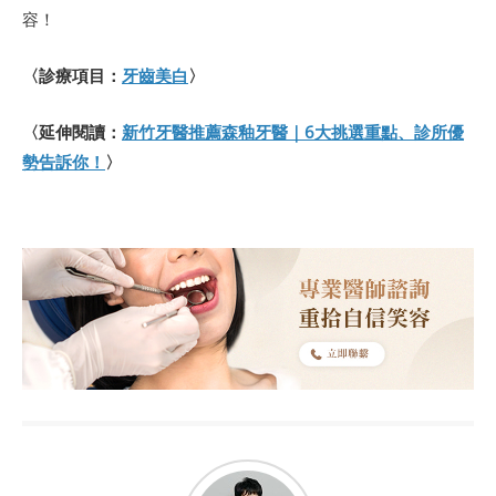
容！
〈診療項目：
牙齒美白
〉
〈延伸閱讀：
新竹牙醫推薦森釉牙醫｜6大挑選重點、診所優
勢告訴你！
〉