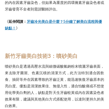
的內在因素牙齒染色，但如果為重度的四環黴素牙齒染色者或
牙齒發育不全者則需請醫師評估。
〈延伸閱讀：
牙齒冷光美白是什麼？5分鐘了解美白流程與優
缺點！
〉
新竹牙齒美白技術3：噴砂美白
噴砂美白是透過高壓水流與細微碳酸氫鈉粉末噴灑牙齒表面，
來去除牙菌斑、色素沉積的清潔方式，此方法特別適合因飲
食、抽菸等外在因素導致的牙齒泛黃，能迅速恢復牙齒原本的
亮白度。優點是清潔效果佳、無侵入性，適合怕酸痛或不想使
用化學美白劑的人，缺點是對天生牙齒較黃或內在因素染色者
效果有限，建議與其他美白方式搭配使用，以達到更持久的美
白效果。