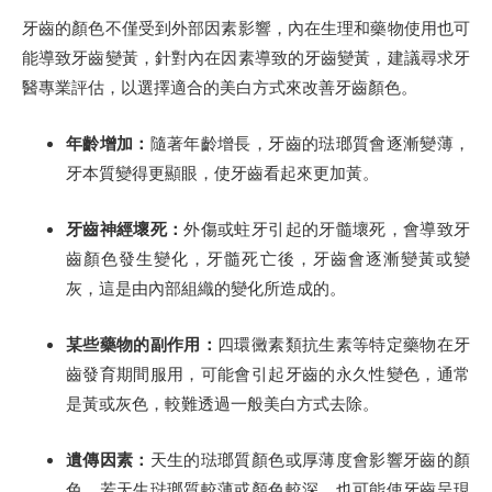
牙齒的顏色不僅受到外部因素影響，內在生理和藥物使用也可
能導致牙齒變黃，針對內在因素導致的牙齒變黃，建議尋求牙
醫專業評估，以選擇適合的美白方式來改善牙齒顏色。
年齡增加：
隨著年齡增長，牙齒的琺瑯質會逐漸變薄，
牙本質變得更顯眼，使牙齒看起來更加黃。
牙齒神經壞死：
外傷或蛀牙引起的牙髓壞死，會導致牙
齒顏色發生變化，牙髓死亡後，牙齒會逐漸變黃或變
灰，這是由內部組織的變化所造成的。
某些藥物的副作用：
四環黴素類抗生素等特定藥物在牙
齒發育期間服用，可能會引起牙齒的永久性變色，通常
是黃或灰色，較難透過一般美白方式去除。
遺傳因素：
天生的琺瑯質顏色或厚薄度會影響牙齒的顏
色，若天生琺瑯質較薄或顏色較深，也可能使牙齒呈現